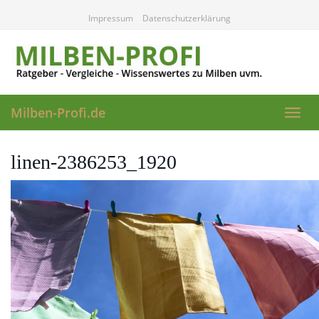
Skip
Impressum
Datenschutzerklärung
to
main
content
Milben-Profi.de
Toggl
navig
linen-2386253_1920