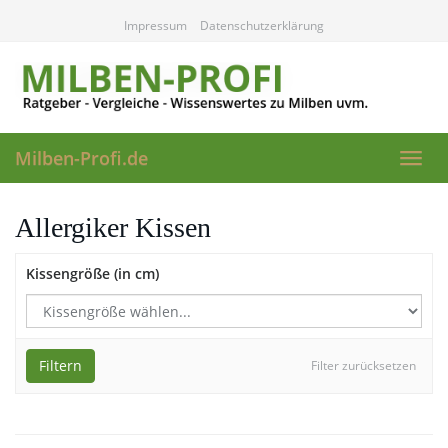
Skip
Impressum
Datenschutzerklärung
to
main
content
Milben-Profi.de
Toggl
navig
Allergiker Kissen
Kissengröße (in cm)
Filtern
Filter zurücksetzen