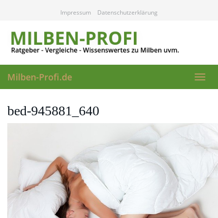
Skip
Impressum
Datenschutzerklärung
to
main
content
Milben-Profi.de
Toggl
navig
bed-945881_640