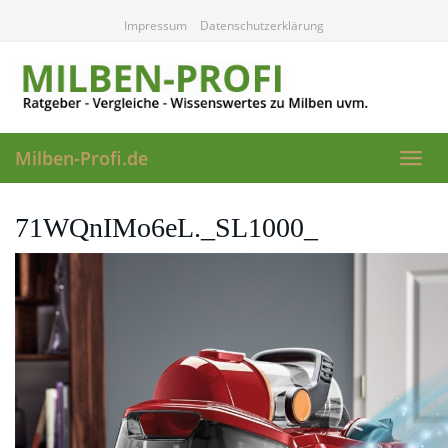
Skip
Impressum
Datenschutzerklärung
to
main
content
Milben-Profi.de
Toggl
navig
71WQnIMo6eL._SL1000_