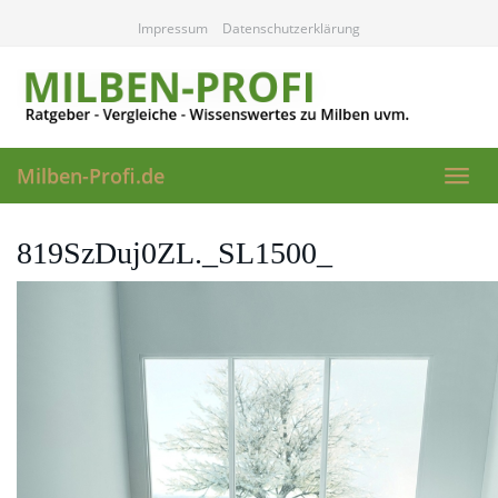
Skip
Impressum
Datenschutzerklärung
to
main
content
Milben-Profi.de
Toggl
navig
819SzDuj0ZL._SL1500_