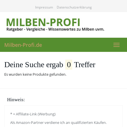
Skip
Impressum
Datenschutzerklärung
to
main
content
Milben-Profi.de
Toggl
navig
Deine Suche ergab
0
Treffer
Es wurden keine Produkte gefunden.
Hinweis:
* = Affiliate-Link (Werbung)
Als Amazon-Partner verdiene ich an qualifizierten Käufen.