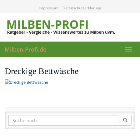
Skip
Impressum
Datenschutzerklärung
to
main
content
Milben-Profi.de
Toggl
navig
Dreckige Bettwäsche