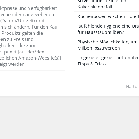
So verhindern Sie einen
Kakerlakenbefall
ktpreise und Verfügbarkeit
rechen dem angegebenen
Küchenboden wischen – die 
 (Datum/Uhrzeit) und
Ist fehlende Hygiene eine Ur
n sich ändern. Für den Kauf
für Hausstaubmilben?
 Produkts gelten die
en zu Preis und
Physische Möglichkeiten, um
gbarkeit, die zum
Milben loszuwerden
eitpunkt [auf der/den
blichen Amazon-Website(s)]
Ungeziefer gezielt bekämpfen
eigt werden.
Tipps & Tricks
Haftu