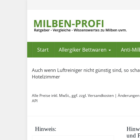
Skip
to
main
content
Start
Allergiker Bettwaren
Anti-Mi
Auch wenn Luftreiniger nicht günstig sind, so scha
Hotelzimmer
Alle Preise inkl. MwSt., ggf. zzgl. Versandkosten | Änderungen
API
Hinweis:
Hinwe
und P