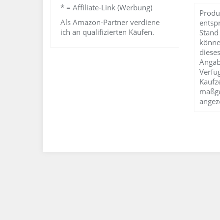
* = Affiliate-Link (Werbung)
Produ
Als Amazon-Partner verdiene
entsp
ich an qualifizierten Käufen.
Stand
könne
dieses
Angab
Verfü
Kaufz
maßge
angez