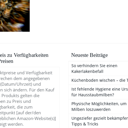
is zu Verfügbarkeiten
Neueste Beiträge
reisen
So verhindern Sie einen
Kakerlakenbefall
ktpreise und Verfügbarkeit
rechen dem angegebenen
Küchenboden wischen – die 
 (Datum/Uhrzeit) und
Ist fehlende Hygiene eine Ur
n sich ändern. Für den Kauf
für Hausstaubmilben?
 Produkts gelten die
en zu Preis und
Physische Möglichkeiten, um
gbarkeit, die zum
Milben loszuwerden
eitpunkt [auf der/den
blichen Amazon-Website(s)]
Ungeziefer gezielt bekämpfen
eigt werden.
Tipps & Tricks