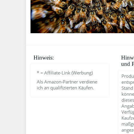
Hinweis:
Hinwe
und P
* = Affiliate-Link (Werbung)
Produ
Als Amazon-Partner verdiene
entsp
ich an qualifizierten Käufen.
Stand
könne
dieses
Angab
Verfü
Kaufz
maßge
angez