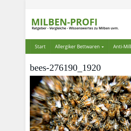
Skip
to
main
content
Start
Allergiker Bettwaren
Anti-Mi
bees-276190_1920