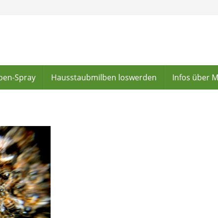
lben-Spray
Hausstaubmilben loswerden
Infos über 