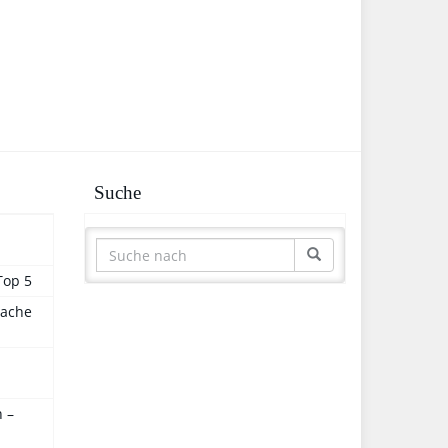
Suche
Top 5
sache
 –