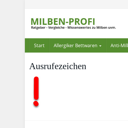
Skip
to
main
content
Start
Allergiker Bettwaren
Anti-Mi
Ausrufezeichen