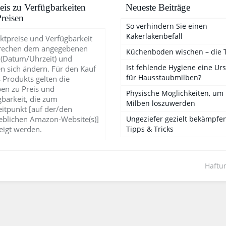
is zu Verfügbarkeiten
Neueste Beiträge
reisen
So verhindern Sie einen
Kakerlakenbefall
ktpreise und Verfügbarkeit
rechen dem angegebenen
Küchenboden wischen – die 
 (Datum/Uhrzeit) und
Ist fehlende Hygiene eine Ur
n sich ändern. Für den Kauf
für Hausstaubmilben?
 Produkts gelten die
en zu Preis und
Physische Möglichkeiten, um
gbarkeit, die zum
Milben loszuwerden
eitpunkt [auf der/den
blichen Amazon-Website(s)]
Ungeziefer gezielt bekämpfen
eigt werden.
Tipps & Tricks
Haftu