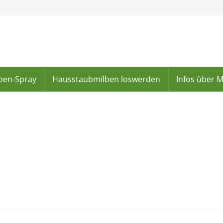
lben-Spray
Hausstaubmilben loswerden
Infos über 