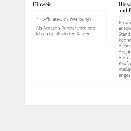
Hinweis:
Hinwe
und P
* = Affiliate-Link (Werbung)
Produ
Als Amazon-Partner verdiene
entsp
ich an qualifizierten Käufen.
Stand
könne
dieses
Angab
Verfü
Kaufz
maßge
angez