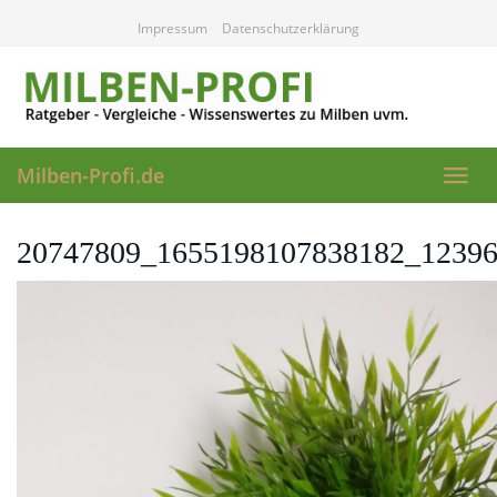
Skip
Impressum
Datenschutzerklärung
to
main
content
Milben-Profi.de
Toggl
navig
20747809_1655198107838182_1239