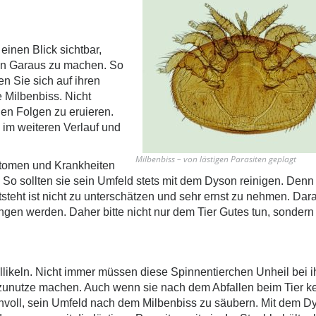
einen Blick sichtbar,
den Garaus zu machen. So
n Sie sich auf ihren
 Milbenbiss. Nicht
gen Folgen zu eruieren.
im weiteren Verlauf und
Milbenbiss – von lästigen Parasiten geplagt
tomen und Krankheiten
So sollten sie sein Umfeld stets mit dem Dyson reinigen. Denn
teht ist nicht zu unterschätzen und sehr ernst zu nehmen. Dar
gen werden. Daher bitte nicht nur dem Tier Gutes tun, sondern
ollikeln. Nicht immer müssen diese Spinnentierchen Unheil bei 
zunutze machen. Auch wenn sie nach dem Abfallen beim Tier k
nnvoll, sein Umfeld nach dem Milbenbiss zu säubern. Mit dem D