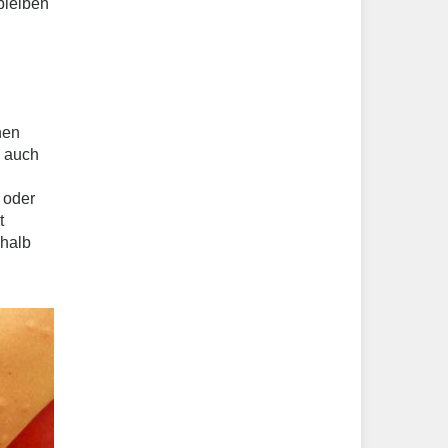
bleiben
nen
n auch
, oder
t
shalb