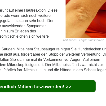
ruht auf einer Hautreaktion. Diese
Gerade wenn sich noch weitere
sgefahr ist dann sehr hoch. Der
tiv auswirkenden Symptomen.
 hin zum Erliegen des
omit schleichen sich weitere
Milbenbiss – Folgen sind Juckreiz
al Saugen. Mit einem Staubsauger reinigen Sie Hundedecken un
ne nicht aus, fördert aber den Stopp der weiteren Verbreitung. D
 Halten Sie sich nur mal ihr Vorkommen vor Augen. Auf einem
m Mikroskop festgestellt. Der Milbenbiss führt zwar nicht zur
ufhörlich fort. Nichts zu tun und die Hände in den Schoss lege
 endlich Milben loszuwerden! >>