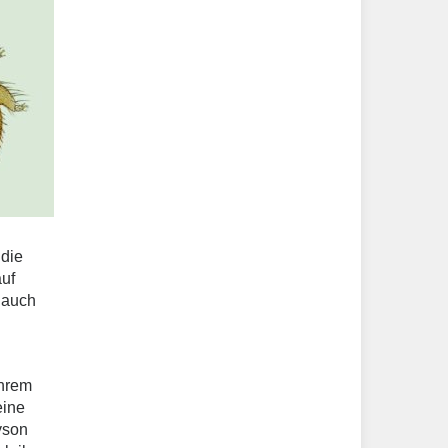
 die
auf
 auch
ihrem
eine
yson