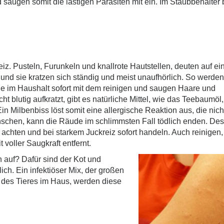
 saugen somit die lästigen Parasiten mit ein. Im Staubbehälter 
iz. Pusteln, Furunkeln und knallrote Hautstellen, deuten auf ei
 und sie kratzen sich ständig und meist unaufhörlich. So werde
ie im Haushalt sofort mit dem reinigen und saugen Haare und
cht blutig aufkratzt, gibt es natürliche Mittel, wie das Teebaumöl
Ein Milbenbiss löst somit eine allergische Reaktion aus, die nich
enschen, kann die Räude im schlimmsten Fall tödlich enden. De
n achten und bei starkem Juckreiz sofort handeln. Auch reinigen,
 voller Saugkraft entfernt.
 auf? Dafür sind der Kot und
ich. Ein infektiöser Mix, der großen
 des Tieres im Haus, werden diese