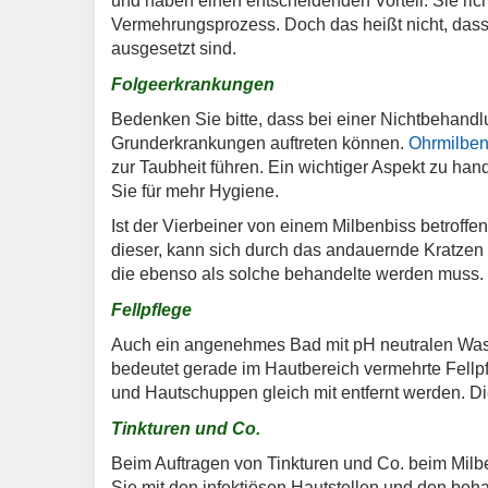
und haben einen entscheidenden Vorteil. Sie ri
Vermehrungsprozess. Doch das heißt nicht, dass 
ausgesetzt sind.
Folgeerkrankungen
Bedenken Sie bitte, dass bei einer Nichtbehand
Grunderkrankungen auftreten können.
Ohrmilbe
zur Taubheit führen. Ein wichtiger Aspekt zu han
Sie für mehr Hygiene.
Ist der Vierbeiner von einem Milbenbiss betroff
dieser, kann sich durch das andauernde Kratzen a
die ebenso als solche behandelte werden muss.
Fellpflege
Auch ein angenehmes Bad mit pH neutralen Wasc
bedeutet gerade im Hautbereich vermehrte Fellp
und Hautschuppen gleich mit entfernt werden. Die
Tinkturen und Co.
Beim Auftragen von Tinkturen und Co. beim Milb
Sie mit den infektiösen Hautstellen und den beha