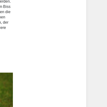
ferden.
m Biss
ten die
nen
, der
iere