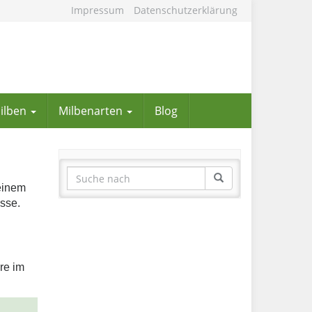
Impressum
Datenschutzerklärung
Milben
Milbenarten
Blog
 einem
sse.
re im