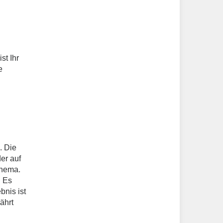
st Ihr
e
. Die
er auf
Thema.
. Es
bnis ist
ährt