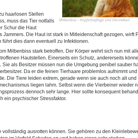
zu haarlosen Stellen
Milbenbiss – Kopfschieflage und Ohrmilben
s, muss das Tier notfalls
er Schur die Haut
es Jammers. Die Haut ist stark in Mitleidenschaft gezogen, wirft F
 führt dies dann eventuell zu Infektionen.
m Milbenbiss stark betroffen. Der Körper wehrt sich nun mit all
roffenen Hautstellen. Einerseits ein Schutz, andererseits könn
n. Sie als Besitzer müssen nun die Umgebung penibel sauber ha
erbesitzer. Da er die feinen Tierhaare problemlos aufnimmt und
de. Die Tiere leiden extrem, gerade wenn sie auch noch alt und
echanismus liegen lahm. Selbst wenn die Vierbeiner wieder 
ngsprozess dennoch sehr lange. Hier sollte konsequent behand
h ein psychischer Stressfaktor.
 vollständig ausrotten können. Sie gehören zu den Kleinlebe