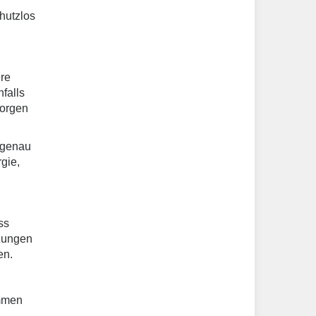
hutzlos
ere
falls
sorgen
n genau
gie,
ss
lzungen
en.
ommen