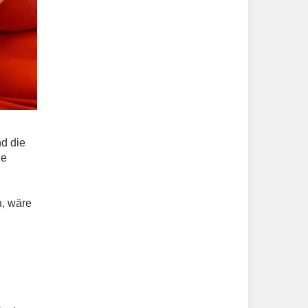
d die
ie
n, wäre