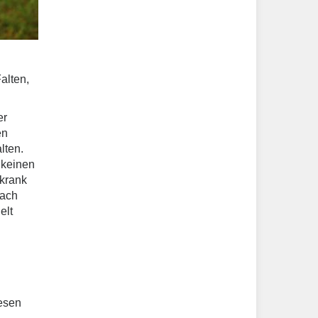
alten,
er
en
lten.
 keinen
 krank
nach
elt
wesen