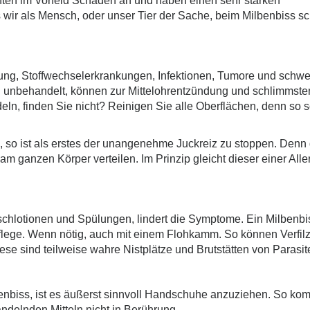
chten im Vorfeld Schaden an und haben einen sehr starken
wir als Mensch, oder unser Tier der Sache, beim Milbenbiss sc
lung, Stoffwechselerkrankungen, Infektionen, Tumore und schw
n
unbehandelt, können zur Mittelohrentzündung und schlimmsten
deln, finden Sie nicht? Reinigen Sie alle Oberflächen, denn so 
en, so ist als erstes der unangenehme Juckreiz zu stoppen. Den
m ganzen Körper verteilen. Im Prinzip gleicht dieser einer Aller
hlotionen und Spülungen, lindert die Symptome. Ein Milbenbi
flege. Wenn nötig, auch mit einem Flohkamm. So können Verfi
se sind teilweise wahre Nistplätze und Brutstätten von Parasit
enbiss, ist es äußerst sinnvoll Handschuhe anzuziehen. So k
ndelnden Mitteln nicht in Berührung.