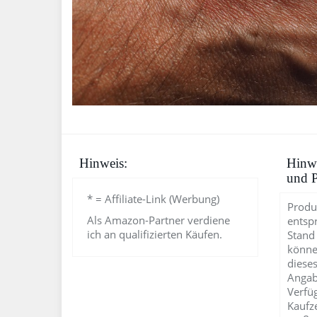
Hinweis:
Hinwe
und P
* = Affiliate-Link (Werbung)
Produ
Als Amazon-Partner verdiene
entsp
ich an qualifizierten Käufen.
Stand
könne
dieses
Angab
Verfü
Kaufz