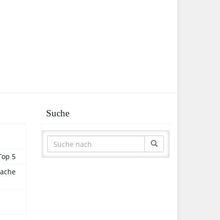
Suche
Top 5
sache