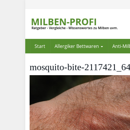
Skip
to
main
content
Start
Allergiker Bettwaren
Anti-Mi
mosquito-bite-2117421_6