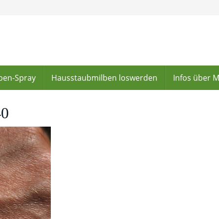
lben-Spray
Hausstaubmilben loswerden
Infos über 
40