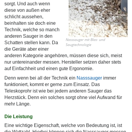
sorgt. Und auch wenn
diese von außen eher
schlicht aussehen,
beinhalten sie doch eine
Technik, welche so manch
anderen Sauger in den
Nasssauger mit Blas- und
Schatten stellen kann.
Da
Saugtechnologie
die Geräte aber einer
anderen Kategorie angehören, müssen diese sich, meist
nur untereinander messen. Hersteller setzen daher stets
auf Einfachheit und einen gute Ergonomie.
Denn wenn bei all der Technik ein
Nasssauger
immer
funktioniert, kommt er gerne zum Einsatz. Das
Teleskoprohr ist wie bei jedem anderen Sauger das
Herzstück. Denn ein solches sorgt ohne viel Aufwand für
mehr Länge.
Die Leistung
Eine wichtige Eigenschaft, welche von Bedeutung ist, ist
die Wattzahl. Hierbei können sich die Nasssauger messen,