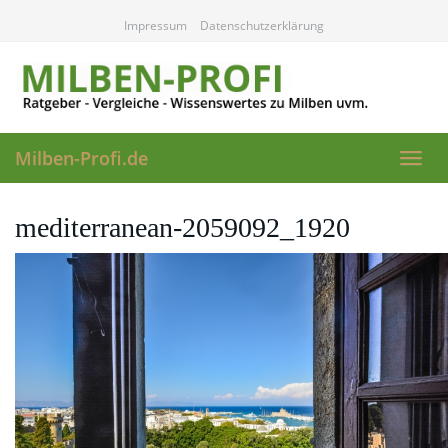
Skip
Impressum
Datenschutzerklärung
to
main
content
Milben-Profi.de
Toggl
navig
mediterranean-2059092_1920