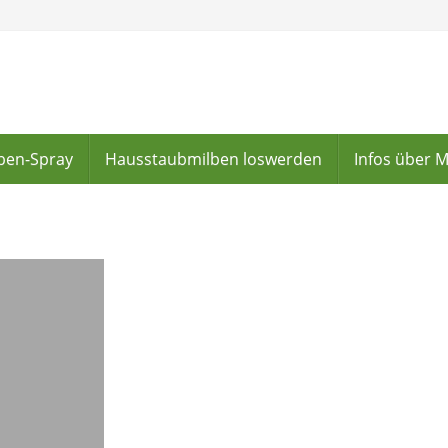
lben-Spray
Hausstaubmilben loswerden
Infos über 