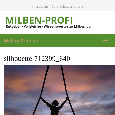
Skip
Impressum
Datenschutzerklärung
to
main
content
Milben-Profi.de
Toggl
navig
silhouette-712399_640