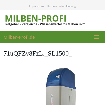
Skip
Impressum
Datenschutzerklärung
to
main
content
Milben-Profi.de
Toggl
navig
71uQFZv8FzL._SL1500_