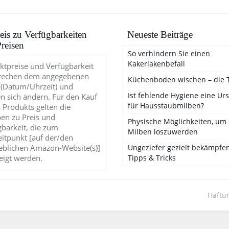
is zu Verfügbarkeiten
Neueste Beiträge
reisen
So verhindern Sie einen
Kakerlakenbefall
ktpreise und Verfügbarkeit
rechen dem angegebenen
Küchenboden wischen – die 
 (Datum/Uhrzeit) und
Ist fehlende Hygiene eine Ur
n sich ändern. Für den Kauf
für Hausstaubmilben?
 Produkts gelten die
en zu Preis und
Physische Möglichkeiten, um
gbarkeit, die zum
Milben loszuwerden
eitpunkt [auf der/den
blichen Amazon-Website(s)]
Ungeziefer gezielt bekämpfen
eigt werden.
Tipps & Tricks
Haftu