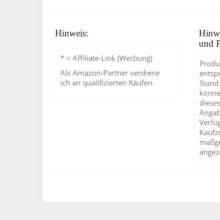
Hinweis:
Hinwe
und P
* = Affiliate-Link (Werbung)
Produ
Als Amazon-Partner verdiene
entsp
ich an qualifizierten Käufen.
Stand
könne
dieses
Angab
Verfü
Kaufz
maßge
angez