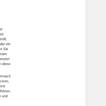
te
ese
rüft,
der ein
n Sie
isten
gesetzt
n diese
demnach
ecken,
erst
führen,
n und