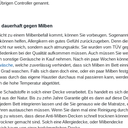
brigen Controller genannt.
m dauerhaft gegen Milben
nicht zu einem Milbenbefall kommt, können Sie vorbeugen. Sogenann
önnen helfen, Allergikern ein gutes Gefühl zurückzugeben. Denn di
icht nur weich, sondern auch atmungsaktiv. Sie wurden vom TÜV gep
Bedenken bei der Qualität aufkommen müssen. Auch müssen Sie we
h sonstige Geräusche in Kauf nehmen. Nach ein paar Wochen könne
twäsche
, welche zuverlässig verhindert, dass sich Milben im Bett einn
 Grad waschen. Falls sich dann doch eine, oder ein paar Milben fest
 was durch das eigene Haustier durchaus mal passieren kann, werde
ch die hohe Temperatur abgetötet.
e Schadstoffe in solch einer Decke verarbeitet. Es handelt es sich 
 aus der Natur. Bis zu zehn Jahre Garantie gibt es dann auf diese D
 jedem Bett integrieren lassen und die Sie genauso wie die Matratze, 
ahren austauschen müssen. Wenn Sie dann mal eine Reinigung durch
tig zu wissen, dass diese Anti-Milben-Decken schnell trocknen könne
rockner gemacht sind. Solch eine Allergiedecke, oder Milbendecke
 sich kaum von einer herkömmlichen Decke.