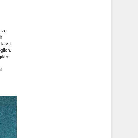
n zu
ch
lässt.
glich.
giker
t