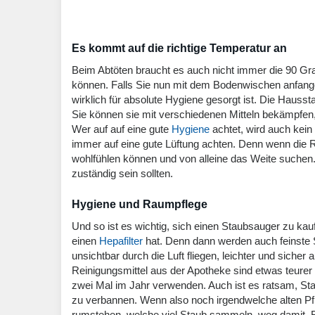
Es kommt auf die richtige Temperatur an
Beim Abtöten braucht es auch nicht immer die 90 Gra
können. Falls Sie nun mit dem Bodenwischen anfange
wirklich für absolute Hygiene gesorgt ist. Die Hausst
Sie können sie mit verschiedenen Mitteln bekämpfen, 
Wer auf auf eine gute
Hygiene
achtet, wird auch kein
immer auf eine gute Lüftung achten. Denn wenn die 
wohlfühlen können und von alleine das Weite suchen. D
zuständig sein sollten.
Hygiene und Raumpflege
Und so ist es wichtig, sich einen Staubsauger zu ka
einen
Hepafilter
hat. Denn dann werden auch feinste S
unsichtbar durch die Luft fliegen, leichter und siche
Reinigungsmittel aus der Apotheke sind etwas teurer 
zwei Mal im Jahr verwenden. Auch ist es ratsam, 
zu verbannen. Wenn also noch irgendwelche alten Pf
rumstehen, welche viel Staub sammeln, weg damit. B