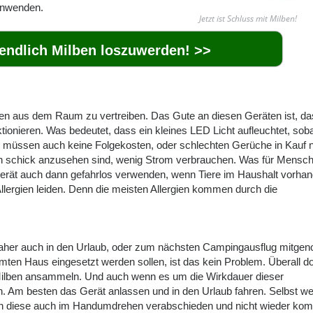
anwenden.
Jetzt ist Schluss mit Milben!
 endlich Milben loszuwerden! >>
ekten aus dem Raum zu vertreiben. Das Gute an diesen Geräten ist, d
tionieren. Was bedeutet, dass ein kleines LED Licht aufleuchtet, sob
 müssen auch keine Folgekosten, oder schlechten Gerüche in Kauf
ch schick anzusehen sind, wenig Strom verbrauchen. Was für Mensche
erät auch dann gefahrlos verwenden, wenn Tiere im Haushalt vorha
llergien leiden. Denn die meisten Allergien kommen durch die
 daher auch in den Urlaub, oder zum nächsten Campingausflug mitg
en Haus eingesetzt werden sollen, ist das kein Problem. Überall do
h Milben ansammeln. Und auch wenn es um die Wirkdauer dieser
en. Am besten das Gerät anlassen und in den Urlaub fahren. Selbst w
sich diese auch im Handumdrehen verabschieden und nicht wieder ko