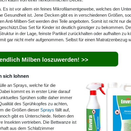
 Es ist vor allem ein feines Mikrofilamentgewebe, welches den Unte
e Gesundheit ist. Jene Decken gibt es in verschiedenen Größen, so
n Anti-Milben-Set werden drei Teile angeboten. Somit ist nicht nur di
geschützt.Das Set für Kinder ist deutlich günstiger zu bekommen. D
ruktur in der Lage, feinste Partikel zurückhalten oder aufhalten zu 
omit gar nicht mehr aufgenommen. Selbst für einen Matratzenbezug 
 endlich Milben loszuwerden! >>
n sich lohnen
Fülle an Sprays, welche für die
bei kommt es in erster Linie darauf
punktuelles Sprühen sollte daher immer
eQualität des Sprühkopfes zu achten,
um die Größen dieser
Sprays
fällt auf,
nnoch gibt es Unterschiede. Neben den
e Insekten vertrieben. Die Bettwanze ist
rhaft aus dem Schlafzimmer