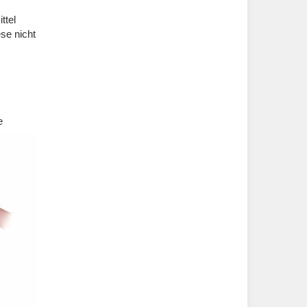
ttel
se nicht
e