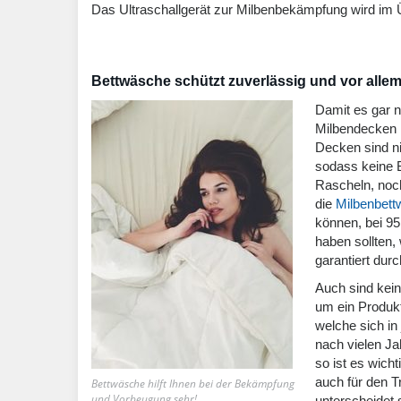
Das Ultraschallgerät zur Milbenbekämpfung wird im Ü
Bettwäsche schützt zuverlässig und vor alle
Damit es gar 
Milbendecken k
Decken sind n
sodass keine 
Rascheln, noc
die
Milbenbet
können, bei 95
haben sollten,
garantiert dur
Auch sind kein
um ein Produkt
welche sich in
nach vielen J
so ist es wich
auch für den T
Bettwäsche hilft Ihnen bei der Bekämpfung
und Vorbeugung sehr!
unterscheidet