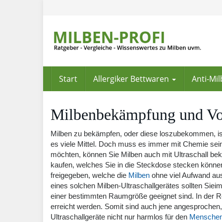
Skip
to
main
content
Start
Allergiker Bettwaren
Anti-Mi
Milbenbekämpfung und Vo
Milben zu bekämpfen, oder diese loszubekommen, ist
es viele Mittel. Doch muss es immer mit Chemie se
möchten, können Sie Milben auch mit Ultraschall bekä
kaufen, welches Sie in die Steckdose stecken könne
freigegeben, welche die
Milben
ohne viel Aufwand au
eines solchen Milben-Ultraschallgerätes sollten Sie
einer bestimmten Raumgröße geeignet sind. In der 
erreicht werden. Somit sind auch jene angesproche
Ultraschallgeräte nicht nur harmlos für den
Mensche