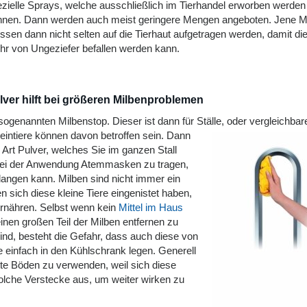
zielle Sprays, welche ausschließlich im Tierhandel erworben werden
nnen. Dann werden auch meist geringere Mengen angeboten. Jene Mi
sen dann nicht selten auf die Tierhaut aufgetragen werden, damit die
r von Ungeziefer befallen werden kann.
lver hilft bei größeren Milbenproblemen
ogenannten Milbenstop. Dieser ist dann für Ställe, oder vergleichbar
eintiere können davon betr
offen sein. Dann
Art Pulver, welches Sie im ganzen Stall
, bei der Anwendung Atemmasken zu tragen,
elangen kann. Milben sind nicht immer ein
 sich diese kleine Tiere eingenistet haben,
rnähren. Selbst wenn kein
Mittel im Haus
einen großen Teil der Milben entfernen zu
ind, besteht die Gefahr, dass auch diese von
re einfach in den Kühlschrank legen. Generell
atte Böden zu verwenden, weil sich diese
olche Verstecke aus, um weiter wirken zu