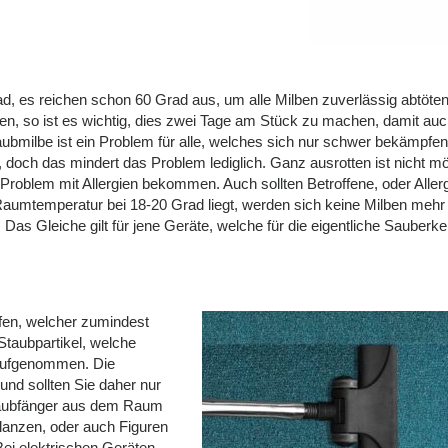
d, es reichen schon 60 Grad aus, um alle Milben zuverlässig abtöte
n, so ist es wichtig, dies zwei Tage am Stück zu machen, damit au
aubmilbe ist ein Problem für alle, welches sich nur schwer bekämpfen 
doch das mindert das Problem lediglich. Ganz ausrotten ist nicht mö
 Problem mit Allergien bekommen. Auch sollten Betroffene, oder Aller
Raumtemperatur bei 18-20 Grad liegt, werden sich keine Milben mehr
as Gleiche gilt für jene Geräte, welche für die eigentliche Sauberkei
ufen, welcher zumindest
taubpartikel, welche
r aufgenommen. Die
und sollten Sie daher nur
Staubfänger aus dem Raum
lanzen, oder auch Figuren
ei elektrischen Geräten,