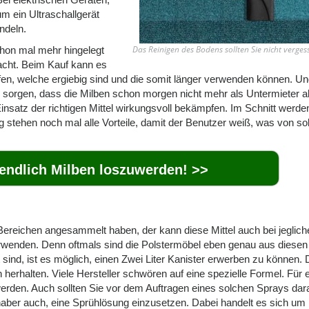
m ein Ultraschallgerät
ndeln.
Das Reinigen des Bodens sollten Sie nicht verges
schon mal mehr hingelegt
cht. Beim Kauf kann es
ifen, welche ergiebig sind und die somit länger verwenden können. U
 sorgen, dass die Milben schon morgen nicht mehr als Untermieter a
Einsatz der richtigen Mittel wirkungsvoll bekämpfen. Im Schnitt werde
 stehen noch mal alle Vorteile, damit der Benutzer weiß, was von so
 endlich Milben loszuwerden! >>
ereichen angesammelt haben, der kann diese Mittel auch bei jeglich
erwenden. Denn oftmals sind die Polstermöbel eben genau aus diesen
ind, ist es möglich, einen Zwei Liter Kanister erwerben zu können. 
herhalten. Viele Hersteller schwören auf eine spezielle Formel. Für 
rden. Auch sollten Sie vor dem Auftragen eines solchen Sprays dar
chaber auch, eine Sprühlösung einzusetzen. Dabei handelt es sich um