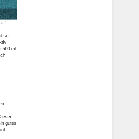
sen!
nd so
ktiv
n 500 ml
lch
en
Dieser
ein gutes
auf