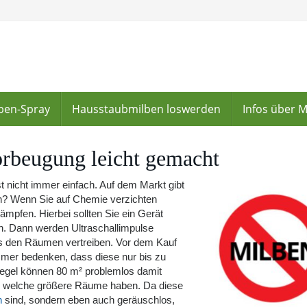
lben-Spray
Hausstaubmilben loswerden
Infos über 
rbeugung leicht gemacht
 nicht immer einfach. Auf dem Markt gibt
in? Wenn Sie auf Chemie verzichten
mpfen. Hierbei sollten Sie ein Gerät
n. Dann werden Ultraschallimpulse
s den Räumen vertreiben. Vor dem Kauf
immer bedenken, dass diese nur bis zu
Regel können 80 m² problemlos damit
n, welche größere Räume haben. Da diese
n
sind, sondern eben auch geräuschlos,