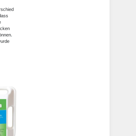
rschied
dass
e
ecken
können.
wurde