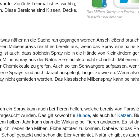
urde. Zunächst einmal ist es wichtig,
en. Diese Bereiche sind Kissen, Decke,
Das Milben-Spray von Envira – 
Bestseller bei Amazon
g etwas näher an die Sache ran gegangen werden.Anschließend brauch
ielen Milbensprays reicht es bereits aus, wenn das Spray eine halbe 
g ist auch, dass solchein Spray nie in die Hände von Kleinkindern ge
m Milbenspray aus der Natur. Sie sind also nicht schädlich. Mit einem
 zur Chemiekeule zu greifen. Auch sollten Schwangere aufpassen, we
ene Sprays sind auch darauf ausgelegt, länger zu wirken. Wenn also
ray nicht gemieden werden. Das klassische Milbenspray kann beinahe
ch ein Spray kann auch bei Tieren helfen, welche bereits von Parasit
mgesucht wurden. Das gilt sowohl für
Hunde
, als auch für
Katzen
. B
em halben Jahr kann dann die Wirkung bei Tieren andauern. Es ist d
lich, neben den Milben, Flöhe abtöten zu können. Dabei wird das P
Schopf gepackt und schon die Eier vernichtet. Natürlich gibt es auch