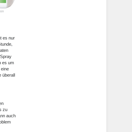
ein
t es nur
Stunde,
raten
 Spray
nn es um
 eine
 überall
en
is zu
ann auch
roblem