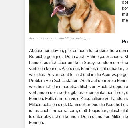
spe
kö
müs
meh
Auch die Tiere sind von Milben betroffen
Pu
Abgesehen davon, gibt es auch für andere Tiere den s
Bereiche geeignet. Denn auch Hühner,oder andere Kl
handelt es sich aber um kein Spray, sondern um eine 
verteilen können. Allerdings kann es nicht schaden
weil dies Pulver recht fein ist und in die Atemwege g
Problem von Schlafstätten. Auch auf dem Sofa können
welche sich dann hauptsächlich von Hautschuppen e
vorhanden sein sollte, gibt es einen einfachen Trick, 
können. Falls nämlich viele Kuscheltiere vorhanden s
Milben befallen sind. Dann sollten Sie die Kuscheltie
ist es auch immer ratsam, statt Teppichen, gleich gl
leichter abwischen können. Denn oft nutzen Milben s
können.