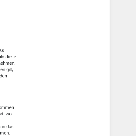
ass
ald diese
 nehmen.
n gilt,
nden
enommen
rt, wo
enn das
mmen.