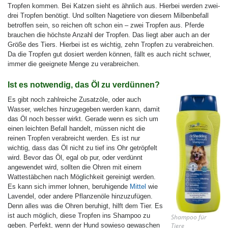
Tropfen kommen. Bei Katzen sieht es ähnlich aus. Hierbei werden zwei-
drei Tropfen benötigt. Und sollten Nagetiere von diesem Milbenbefall
betroffen sein, so reichen oft schon ein – zwei Tropfen aus. Pferde
brauchen die höchste Anzahl der Tropfen. Das liegt aber auch an der
Größe des Tiers. Hierbei ist es wichtig, zehn Tropfen zu verabreichen.
Da die Tropfen gut dosiert werden können, fällt es auch nicht schwer,
immer die geeignete Menge zu verabreichen.
Ist es notwendig, das Öl zu verdünnen?
Es gibt noch zahlreiche Zusatzöle, oder auch
Wasser, welches hinzugegeben werden kann, damit
das Öl noch besser wirkt. Gerade wenn es sich um
einen leichten Befall handelt, müssen nicht die
reinen Tropfen verabreicht werden. Es ist nur
wichtig, dass das Öl nicht zu tief ins Ohr getröpfelt
wird. Bevor das Öl, egal ob pur, oder verdünnt
angewendet wird, sollten die Ohren mit einem
Wattestäbchen nach Möglichkeit gereinigt werden.
Es kann sich immer lohnen, beruhigende
Mittel
wie
Lavendel, oder andere Pflanzenöle hinzuzufügen.
Denn alles was die Ohren beruhigt, hilft dem Tier. Es
ist auch möglich, diese Tropfen ins Shampoo zu
Shampoo für
Tiere
geben. Perfekt, wenn der Hund sowieso gewaschen