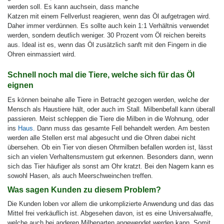
werden soll. Es kann auchsein, dass manche
Katzen mit einem Fellverlust reagieren, wenn das Öl aufgetragen wird.
Daher immer verdünnen. Es sollte auch kein 1:1 Verhältnis verwendet
werden, sondern deutlich weniger. 30 Prozent vom Öl reichen bereits
aus. Ideal ist es, wenn das Öl zusätzlich sanft mit den Fingern in die
Ohren einmassiert wird.
Schnell noch mal die Tiere, welche sich für das Öl
eignen
Es können beinahe alle Tiere in Betracht gezogen werden, welche der
Mensch als Haustiere hält, oder auch im Stall. Milbenbefall kann überall
passieren. Meist schleppen die Tiere die Milben in die Wohnung, oder
ins
Haus
. Dann muss das gesamte Fell behandelt werden. Am besten
werden alle Stellen erst mal abgesucht und die Ohren dabei nicht
übersehen. Ob ein Tier von diesen Ohrmilben befallen worden ist, lässt
sich an vielen Verhaltensmustern gut erkennen. Besonders dann, wenn
sich das Tier häufiger als sonst am Ohr kratzt. Bei den Nagern kann es
sowohl Hasen, als auch Meerschweinchen treffen.
Was sagen Kunden zu diesem Problem?
Die Kunden loben vor allem die unkomplizierte Anwendung und das das
Mittel frei verkäuflich ist. Abgesehen davon, ist es eine Universalwaffe,
welche auch bei anderen Milbenarten angewendet werden kann. Somit