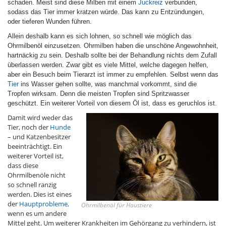
schaden. Meist sind diese Milben mit einem
Juckreiz
verbunden,
sodass das Tier immer kratzen würde. Das kann zu Entzündungen,
oder tieferen Wunden führen.
Allein deshalb kann es sich lohnen, so schnell wie möglich das
Ohrmilbenöl einzusetzen. Ohrmilben haben die unschöne Angewohnheit,
hartnäckig zu sein. Deshalb sollte bei der Behandlung nichts dem Zufall
überlassen werden. Zwar gibt es viele Mittel, welche dagegen helfen,
aber ein Besuch beim Tierarzt ist immer zu empfehlen. Selbst wenn das
Tier
ins Wasser gehen sollte, was manchmal vorkommt, sind die
Tropfen wirksam. Denn die meisten Tropfen sind Spritzwasser
geschützt. Ein weiterer Vorteil von diesem Öl ist, dass es geruchlos ist.
Damit wird weder das
Tier, noch der
Hunde
– und Katzenbesitzer
beeinträchtigt. Ein
weiterer Vorteil ist,
dass diese
Ohrmilbenöle nicht
so schnell ranzig
werden. Dies ist eines
der
Hauptprobleme,
Ohrmilbenöl für Haustiere
wenn es um andere
Mittel geht. Um weiterer Krankheiten im Gehörgang zu verhindern, ist