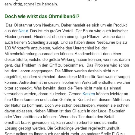
es wichtig, schnell zu handeln.
Doch wie wirkt das Ohrmilbenöl?
Das Öl stammt vom Neebaum. Daher handelt es sich um ein Produkt
aus der
Natur
. Das ist ein großer Vorteil. Der Baum wird auch indischer
Flieder genannt. Flieder ist ohnehin eine giftige Pflanze, welche dann
auch keinem Schädling zusagt. Und so haben diese Neebäume bis zu
100 Wirkstoffe anzubieten, welche den Unterschied bei der
Milbenbekämpfung ausmachen können. Azadirachtin ist dann einer
dieser Stoffe, welche die größte Wirkung haben können, wenn es darum
geht, das Problem in den Griff zu bekommen.
Das Problem wird schon
bei den Larven angegangen. Die Milben werden deshalb nicht nur
abgetötet, sondern verhindert, dass diese Milben für Nachwuchs sorgen
können. Außerdem ist in diesen Tropfen ein Wirkstoff enthalten, welcher
bitter schmeckt. Was bewirkt, dass die Tiere nicht mehr als einmal
versuchen werden, daran zu lecken. Gerade
Katzen
können leichter an
ihre Ohren kommen und laufen Gefahr, in Kontakt mit diesem Mittel aus
der Natur zu kommen. Doch wie schon beschrieben, werden sie schnell
davon ablassen. Neben Milben ist das Öl auch in der Lage, Bakterien
oder Viren abtöten zu können.
Wenn das Tier durch den Befall
ernsthaft krank geworden ist, kann auch hierbei für eine schnelle
Lösung gesorgt werden. Die Schädlinge werden regelrecht umhüllt.
Somit gelingt es ihnen auch gar nicht mehr, an anderer Stelle Fuß zu